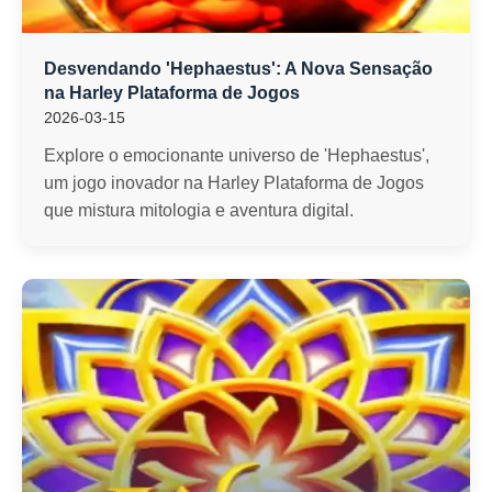
Desvendando 'Hephaestus': A Nova Sensação
na Harley Plataforma de Jogos
2026-03-15
Explore o emocionante universo de 'Hephaestus',
um jogo inovador na Harley Plataforma de Jogos
que mistura mitologia e aventura digital.