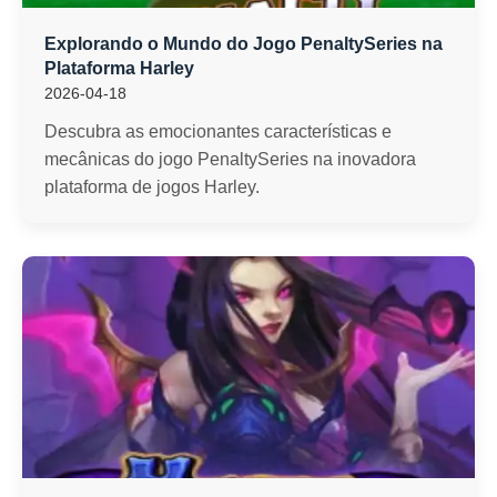
Explorando o Mundo do Jogo PenaltySeries na
Plataforma Harley
2026-04-18
Descubra as emocionantes características e
mecânicas do jogo PenaltySeries na inovadora
plataforma de jogos Harley.