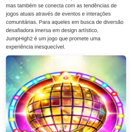
mas também se conecta com as tendências de
jogos atuais através de eventos e interações
comunitárias. Para aqueles em busca de diversão
desafiadora imersa em design artístico,
JumpHigh2 é um jogo que promete uma
experiência inesquecível.