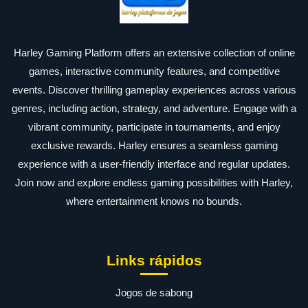
Harley Gaming Platform offers an extensive collection of online
games, interactive community features, and competitive
events. Discover thrilling gameplay experiences across various
genres, including action, strategy, and adventure. Engage with a
vibrant community, participate in tournaments, and enjoy
exclusive rewards. Harley ensures a seamless gaming
experience with a user-friendly interface and regular updates.
Join now and explore endless gaming possibilities with Harley,
where entertainment knows no bounds.
Links rápidos
Jogos de sabong