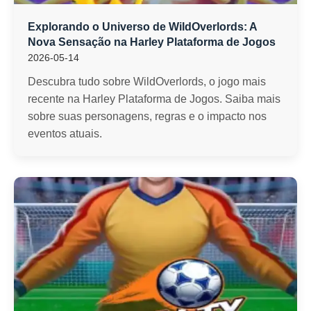
Explorando o Universo de WildOverlords: A
Nova Sensação na Harley Plataforma de Jogos
2026-05-14
Descubra tudo sobre WildOverlords, o jogo mais
recente na Harley Plataforma de Jogos. Saiba mais
sobre suas personagens, regras e o impacto nos
eventos atuais.