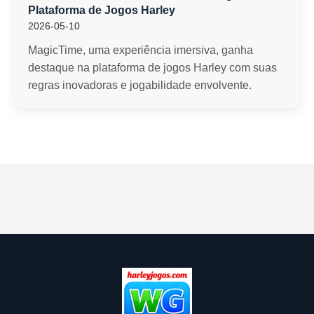
Plataforma de Jogos Harley
2026-05-10
MagicTime, uma experiência imersiva, ganha
destaque na plataforma de jogos Harley com suas
regras inovadoras e jogabilidade envolvente.