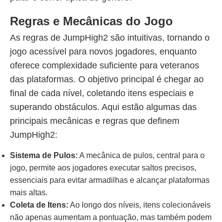
Regras e Mecânicas do Jogo
As regras de JumpHigh2 são intuitivas, tornando o
jogo acessível para novos jogadores, enquanto
oferece complexidade suficiente para veteranos
das plataformas. O objetivo principal é chegar ao
final de cada nível, coletando itens especiais e
superando obstáculos. Aqui estão algumas das
principais mecânicas e regras que definem
JumpHigh2:
Sistema de Pulos:
A mecânica de pulos, central para o
jogo, permite aos jogadores executar saltos precisos,
essenciais para evitar armadilhas e alcançar plataformas
mais altas.
Coleta de Itens:
Ao longo dos níveis, itens colecionáveis
não apenas aumentam a pontuação, mas também podem