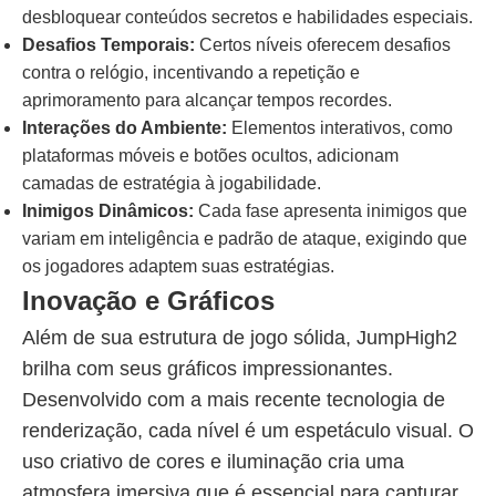
desbloquear conteúdos secretos e habilidades especiais.
Desafios Temporais:
Certos níveis oferecem desafios
contra o relógio, incentivando a repetição e
aprimoramento para alcançar tempos recordes.
Interações do Ambiente:
Elementos interativos, como
plataformas móveis e botões ocultos, adicionam
camadas de estratégia à jogabilidade.
Inimigos Dinâmicos:
Cada fase apresenta inimigos que
variam em inteligência e padrão de ataque, exigindo que
os jogadores adaptem suas estratégias.
Inovação e Gráficos
Além de sua estrutura de jogo sólida, JumpHigh2
brilha com seus gráficos impressionantes.
Desenvolvido com a mais recente tecnologia de
renderização, cada nível é um espetáculo visual. O
uso criativo de cores e iluminação cria uma
atmosfera imersiva que é essencial para capturar