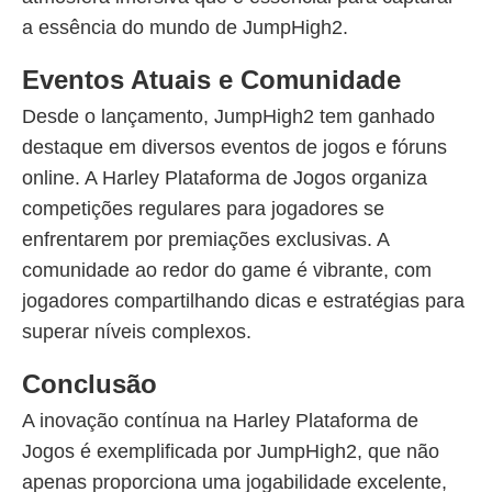
a essência do mundo de JumpHigh2.
Eventos Atuais e Comunidade
Desde o lançamento, JumpHigh2 tem ganhado
destaque em diversos eventos de jogos e fóruns
online. A Harley Plataforma de Jogos organiza
competições regulares para jogadores se
enfrentarem por premiações exclusivas. A
comunidade ao redor do game é vibrante, com
jogadores compartilhando dicas e estratégias para
superar níveis complexos.
Conclusão
A inovação contínua na Harley Plataforma de
Jogos é exemplificada por JumpHigh2, que não
apenas proporciona uma jogabilidade excelente,