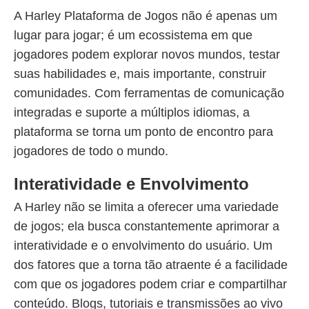
A Harley Plataforma de Jogos não é apenas um
lugar para jogar; é um ecossistema em que
jogadores podem explorar novos mundos, testar
suas habilidades e, mais importante, construir
comunidades. Com ferramentas de comunicação
integradas e suporte a múltiplos idiomas, a
plataforma se torna um ponto de encontro para
jogadores de todo o mundo.
Interatividade e Envolvimento
A Harley não se limita a oferecer uma variedade
de jogos; ela busca constantemente aprimorar a
interatividade e o envolvimento do usuário. Um
dos fatores que a torna tão atraente é a facilidade
com que os jogadores podem criar e compartilhar
conteúdo. Blogs, tutoriais e transmissões ao vivo