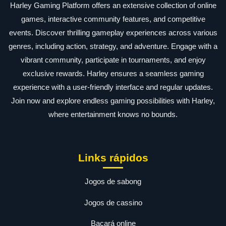
Harley Gaming Platform offers an extensive collection of online
games, interactive community features, and competitive
events. Discover thrilling gameplay experiences across various
genres, including action, strategy, and adventure. Engage with a
vibrant community, participate in tournaments, and enjoy
exclusive rewards. Harley ensures a seamless gaming
experience with a user-friendly interface and regular updates.
Join now and explore endless gaming possibilities with Harley,
where entertainment knows no bounds.
Links rápidos
Jogos de sabong
Jogos de cassino
Bacará online