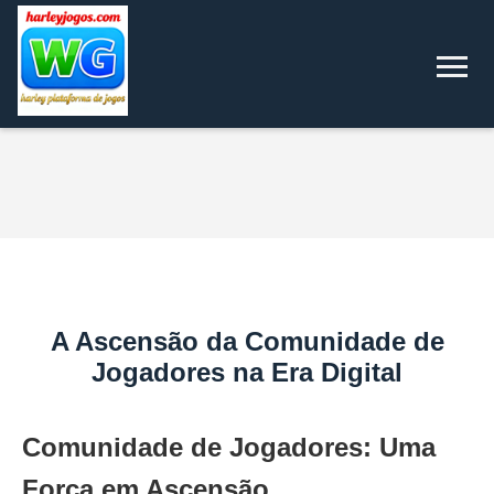
A Ascensão da Comunidade de
Jogadores na Era Digital
Comunidade de Jogadores: Uma
Força em Ascensão