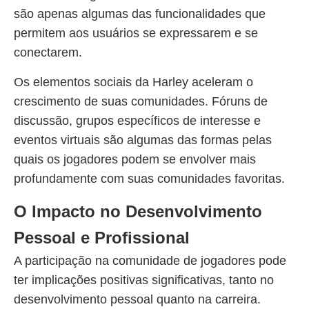
são apenas algumas das funcionalidades que
permitem aos usuários se expressarem e se
conectarem.
Os elementos sociais da Harley aceleram o
crescimento de suas comunidades. Fóruns de
discussão, grupos específicos de interesse e
eventos virtuais são algumas das formas pelas
quais os jogadores podem se envolver mais
profundamente com suas comunidades favoritas.
O Impacto no Desenvolvimento
Pessoal e Profissional
A participação na comunidade de jogadores pode
ter implicações positivas significativas, tanto no
desenvolvimento pessoal quanto na carreira.