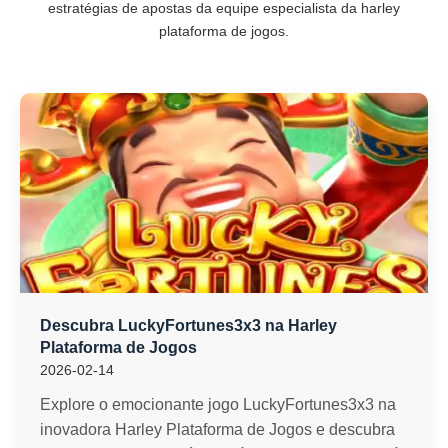
estratégias de apostas da equipe especialista da harley
plataforma de jogos.
Descubra LuckyFortunes3x3 na Harley
Plataforma de Jogos
2026-02-14
Explore o emocionante jogo LuckyFortunes3x3 na
inovadora Harley Plataforma de Jogos e descubra