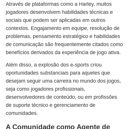
Através de plataformas como a Harley, muitos
jogadores desenvolvem habilidades técnicas e
sociais que podem ser aplicadas em outros
contextos. Engajamento em equipe, resolução de
problemas, pensamento estratégico e habilidades
de comunicação são frequentemente citados como
benefícios derivados da experiência de jogo ativa.
Além disso, a explosão dos e-sports criou
oportunidades substanciais para aqueles que
desejam seguir uma carreira no mundo dos jogos,
seja como jogadores profissionais,
desenvolvedores de conteúdo, ou em profissões
de suporte técnico e gerenciamento de
comunidades.
A Comunidade como Agente de