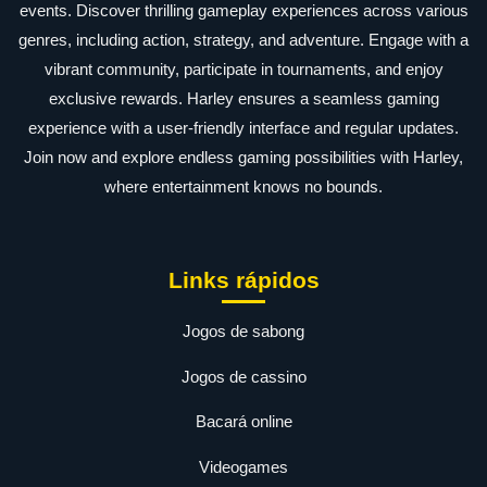
events. Discover thrilling gameplay experiences across various
genres, including action, strategy, and adventure. Engage with a
vibrant community, participate in tournaments, and enjoy
exclusive rewards. Harley ensures a seamless gaming
experience with a user-friendly interface and regular updates.
Join now and explore endless gaming possibilities with Harley,
where entertainment knows no bounds.
Links rápidos
Jogos de sabong
Jogos de cassino
Bacará online
Videogames