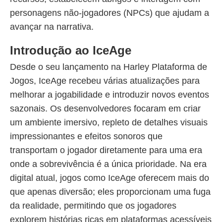
personagens não-jogadores (NPCs) que ajudam a
avançar na narrativa.
Introdução ao IceAge
Desde o seu lançamento na Harley Plataforma de
Jogos, IceAge recebeu várias atualizações para
melhorar a jogabilidade e introduzir novos eventos
sazonais. Os desenvolvedores focaram em criar
um ambiente imersivo, repleto de detalhes visuais
impressionantes e efeitos sonoros que
transportam o jogador diretamente para uma era
onde a sobrevivência é a única prioridade. Na era
digital atual, jogos como IceAge oferecem mais do
que apenas diversão; eles proporcionam uma fuga
da realidade, permitindo que os jogadores
explorem histórias ricas em plataformas acessíveis