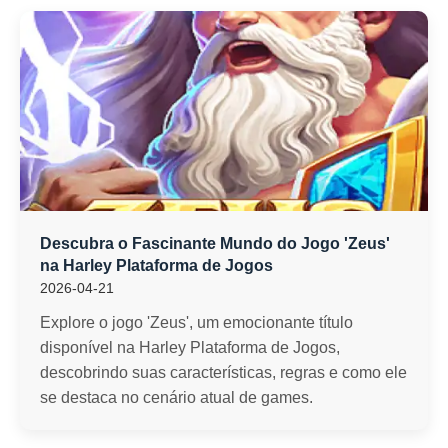
Descubra o Fascinante Mundo do Jogo 'Zeus'
na Harley Plataforma de Jogos
2026-04-21
Explore o jogo 'Zeus', um emocionante título
disponível na Harley Plataforma de Jogos,
descobrindo suas características, regras e como ele
se destaca no cenário atual de games.