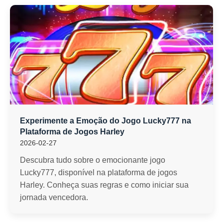
Experimente a Emoção do Jogo Lucky777 na
Plataforma de Jogos Harley
2026-02-27
Descubra tudo sobre o emocionante jogo
Lucky777, disponível na plataforma de jogos
Harley. Conheça suas regras e como iniciar sua
jornada vencedora.