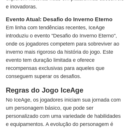
e inovadoras.
Evento Atual: Desafio do Inverno Eterno
Em linha com tendências recentes, IceAge
introduziu o evento "Desafio do Inverno Eterno",
onde os jogadores competem para sobreviver ao
inverno mais rigoroso da história do jogo. Este
evento tem duração limitada e oferece
recompensas exclusivas para aqueles que
conseguem superar os desafios.
Regras do Jogo IceAge
No IceAge, os jogadores iniciam sua jornada com
um personagem básico, que pode ser
personalizado com uma variedade de habilidades
e equipamentos. A evolução do personagem é