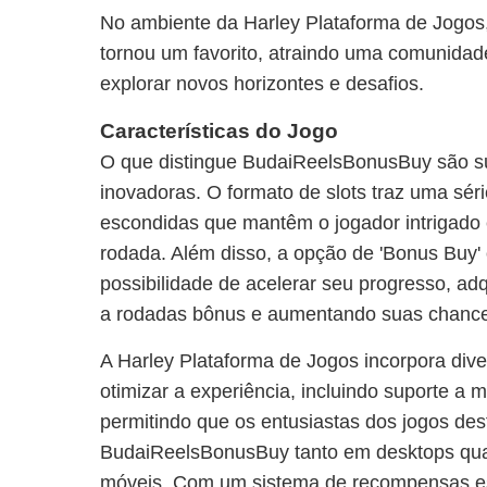
No ambiente da Harley Plataforma de Jogos,
tornou um favorito, atraindo uma comunidad
explorar novos horizontes e desafios.
Características do Jogo
O que distingue BudaiReelsBonusBuy são su
inovadoras. O formato de slots traz uma sér
escondidas que mantêm o jogador intrigado 
rodada. Além disso, a opção de 'Bonus Buy'
possibilidade de acelerar seu progresso, ad
a rodadas bônus e aumentando suas chance
A Harley Plataforma de Jogos incorpora dive
otimizar a experiência, incluindo suporte a mú
permitindo que os entusiastas dos jogos de
BudaiReelsBonusBuy tanto em desktops qua
móveis. Com um sistema de recompensas es