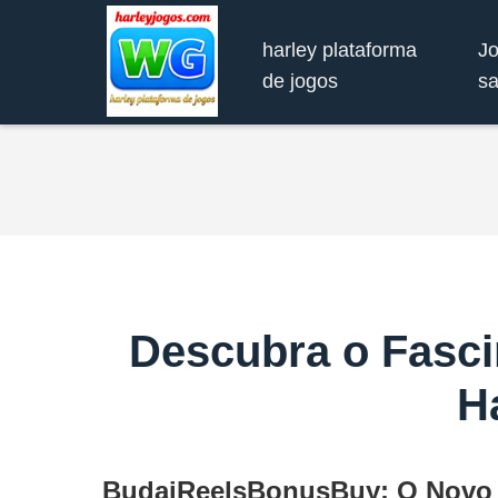
harley plataforma
Jo
de jogos
s
Descubra o Fasc
H
BudaiReelsBonusBuy: O Novo