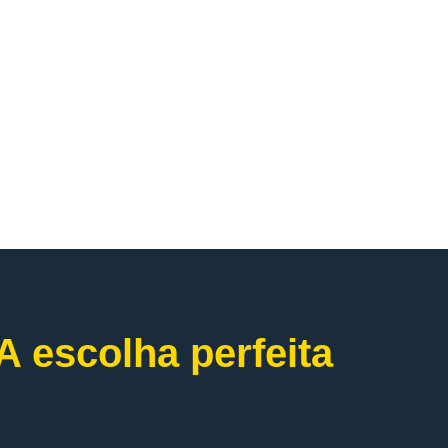
A escolha perfeita